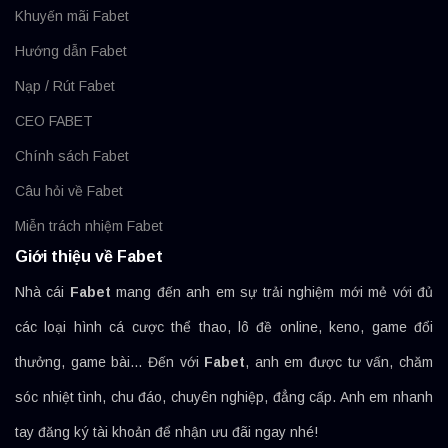
Khuyến mãi Fabet
Hướng dẫn Fabet
Nạp / Rút Fabet
CEO FABET
Chính sách Fabet
Câu hỏi về Fabet
Miễn trách nhiệm Fabet
Giới thiệu về Fabet
Nhà cái
Fabet
mang đến anh em sự trải nghiệm mới mẻ với đủ
các loại hình cá cược thể thao, lô đề online, keno, game đổi
thưởng, game bài... Đến với
Fabet
, anh em được tư vấn, chăm
sóc nhiệt tình, chu đáo, chuyên nghiệp, đẳng cấp. Anh em nhanh
tay đăng ký tài khoản để nhận ưu đãi ngay nhé!