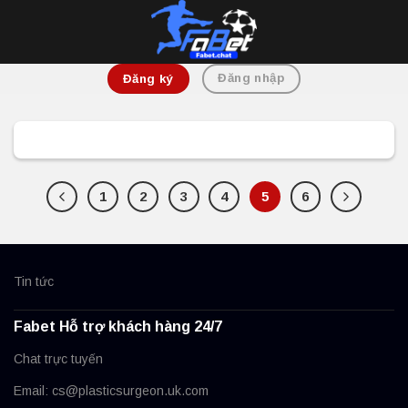
Skip
to
content
Đăng nhập
Đăng ký
1
2
3
4
5
6
Tin tức
Fabet Hỗ trợ khách hàng 24/7
Chat trực tuyến
Email:
cs@plasticsurgeon.uk.com