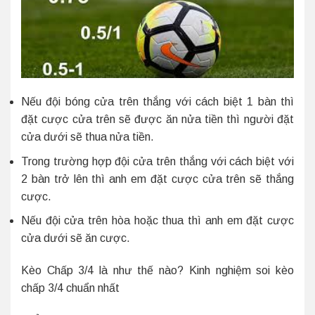
Nếu đội bóng cửa trên thắng với cách biệt 1 bàn thì
đặt cược cửa trên sẽ được ăn nửa tiền thì người đặt
cửa dưới sẽ thua nửa tiền.
Trong trường hợp đội cửa trên thắng với cách biệt với
2 bàn trở lên thì anh em đặt cược cửa trên sẽ thắng
cược.
Nếu đội cửa trên hòa hoặc thua thì anh em đặt cược
cửa dưới sẽ ăn cược.
Kèo Chấp 3/4 là như thế nào? Kinh nghiệm soi kèo
chấp 3/4 chuẩn nhất