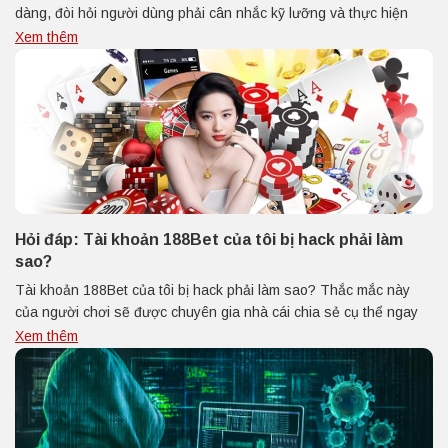
dàng, đòi hỏi người dùng phải cân nhắc kỹ lưỡng và thực hiện
các bước chính xác. Đôi khi, người chơi muốn ngừng tham gia vì
Xem thêm
lý do cá nhân, bảo mật thông tin hoặc chỉ đơn giản là muốn […]
Hỏi đáp: Tài khoản 188Bet của tôi bị hack phải làm
sao?
Tài khoản 188Bet của tôi bị hack phải làm sao? Thắc mắc này
của người chơi sẽ được chuyên gia nhà cái chia sẻ cụ thể ngay
dưới bài viết này. Các bạn quan tâm vui lòng click ngay vào bài để
Xem thêm
có sự chủ động trong mọi tình huống xấu nhất có thể xảy […]