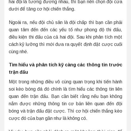
hai đội là tương đương nhau, thì bạn nên chọn đội cửa
dưới để tăng cơ hội chiến thắng.
Ngoài ra, nếu đội chủ sân là đội chấp thì bạn cần phải
quan tâm đến đến các yếu tố như phong độ thi đấu,
điều kiện thi đấu của cả hai đội. Sau khi phân tích một
cách kỹ lưỡng thì mới đưa ra quyết định đặt cược cuối
cùng nhé.
Tìm hiểu và phân tích kỹ càng các thông tin trước
trận đấu
Một trong những điều vô cùng quan trọng khi tiến hành
soi kèo bóng đá đó chính là tìm hiểu các thông tin liên
quan đến trận đấu. Bạn cần biết rằng nếu bạn không
nắm được những thông tin cơ bản liên quan đến đội
bóng và trận đấu đặt cược. Thì cơ hội chiến thắng kèo
cược đó của bạn gần như là không có.