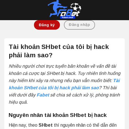
Skip
to
content
Đăng nhập
Đăng ký
Tài khoản SHbet của tôi bị hack
phải làm sao?
Nhiều người chơi trực tuyến băn khoăn về vấn đề tài
khoản cá cược tại SHbet bị hack. Tuy nhiên tình huống
này hiếm khi xảy ra nhưng nếu bạn vẫn muốn biết:
Tài
khoản SHbet của tôi bị hack phải làm sao
? Thì bài
viết dưới đây
Fabet
sẽ chia sẻ cách xử lý, phòng tránh
hiệu quả.
Nguyên nhân tài khoản SHbet bị hack
Hiện nay, theo
SHbet
thì nguyên nhân có thể dẫn đến